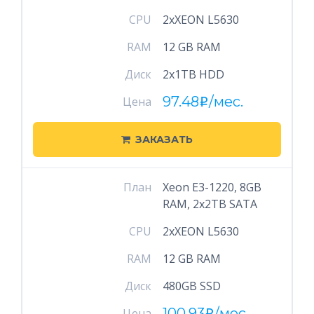
CPU
2xXEON L5630
RAM
12 GB RAM
Диск
2x1TB HDD
97.48
/мес.
Цена
i
ЗАКАЗАТЬ
План
Xeon E3-1220, 8GB
RAM, 2x2TB SATA
CPU
2xXEON L5630
RAM
12 GB RAM
Диск
480GB SSD
100.93
/мес.
Цена