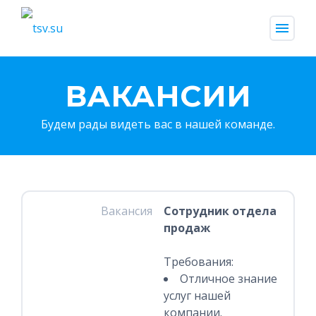
menu
ВАКАНСИИ
Будем рады видеть вас в нашей команде.
Вакансия
Сотрудник отдела
продаж
Требования:
Отличное знание
услуг нашей
компании.